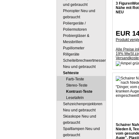
3 FigurenWort
und gebraucht
Nähe mit Rot-
Phoropter Neu und
NEU
gebraucht
Poliergeräte /
Poliermotoren
EUR 14
Probiergläser &
Produkt vergl
Messbrillen
Pupillometer
Alle Preise ink
19% MwSt zzg
Rillgeräte
Versandkoste
Scheitelbrechwertmesser
Neu und gebraucht
Sehteste
Farb-Teste
Stereo-Teste
Kontrast-Teste
Lesetafeln
Sehzeichenprojektoren
Neu und gebraucht
Skiaskope Neu und
gebraucht
Schairer Na
Spaltlampen Neu und
Nieden II, Te
vom gesunde
gebraucht
Auge", Plast