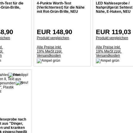
h-Test für die
4-Punkte Worth-Test
LED Nahleseprobe /
Grün-Brille,
(Vierlichtertest) für die Nähe
Nahprüfgerät Sehtest 
mit Rot-Grün-Brille, NEU
Nähe, E-Haken, NEU
8,90
EUR 148,90
EUR 119,03
eichen
Produkt vergleichen
Produkt vergleichen
l.
Alle Preise inkl.
Alle Preise inkl.
l.
19% MwSt zzgl.
19% MwSt zzgl.
n
Versandkosten
Versandkosten
hleseprobe nach
xt aus "Dinger,
n und kranken
ik eingeschweißt