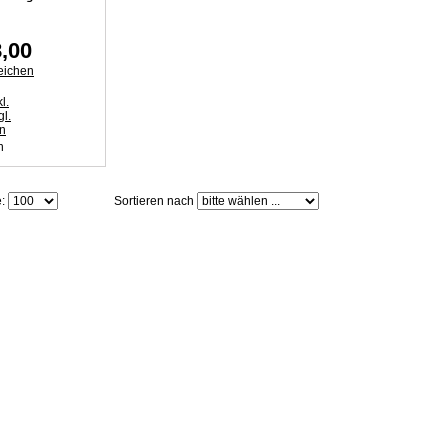
,00
eichen
l.
l.
n
e:
Sortieren nach