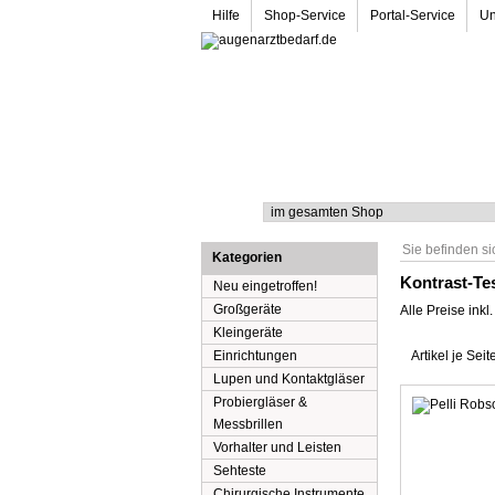
Hilfe
Shop-Service
Portal-Service
Un
Suche
Sie befinden si
Kategorien
Kontrast-Te
Neu eingetroffen!
Großgeräte
Alle Preise ink
Kleingeräte
Einrichtungen
Artikel je Seit
Lupen und Kontaktgläser
Probiergläser &
Messbrillen
Vorhalter und Leisten
Sehteste
Chirurgische Instrumente