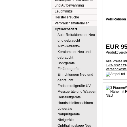
und Aufbewahrung
Leuchtmittel
Herstellersuche
Pelli Robson
Verbrauchsmaterialien
Optikerbedarf
Auto-Refraktometer Neu
und gebraucht
EUR 95
Auto-Refrakto-
Keratometer Neu und
Produkt vergl
gebraucht
Alle Preise ink
Bohrgeräte
19% MwSt zzg
Einfärbegeräte
Versandkoste
Einrichtungen Neu und
gebraucht
Endkontrollgeräte UV-
Messgeräte und Waagen
Heissluftgeräte
Handschleifmaschinen
Lötgeräte
Nahprüfgeräte
Nietgeräte
Ophthalmoskope Neu