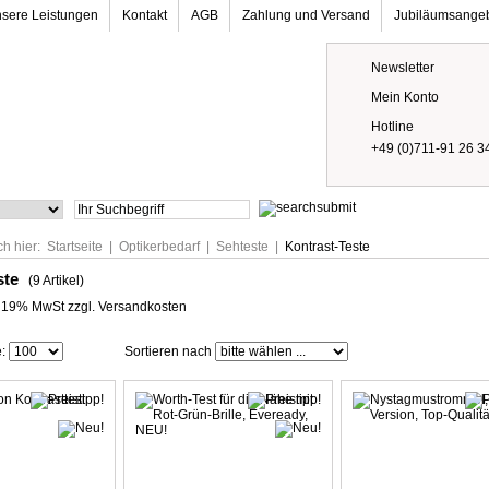
sere Leistungen
Kontakt
AGB
Zahlung und Versand
Jubiläumsange
Newsletter
Mein Konto
Hotline
+49 (0)711-91 26 3
ch hier:
Startseite
|
Optikerbedarf
|
Sehteste
|
Kontrast-Teste
ste
(9 Artikel)
l. 19% MwSt zzgl. Versandkosten
e:
Sortieren nach