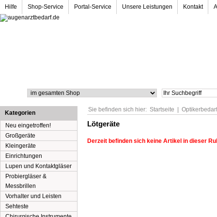
Hilfe
Shop-Service
Portal-Service
Unsere Leistungen
Kontakt
Suche
Sie befinden sich hier:
Startseite
|
Optikerbedar
Kategorien
Lötgeräte
Neu eingetroffen!
Großgeräte
Derzeit befinden sich keine Artikel in dieser Ru
Kleingeräte
Einrichtungen
Lupen und Kontaktgläser
Probiergläser &
Messbrillen
Vorhalter und Leisten
Sehteste
Chirurgische Instrumente