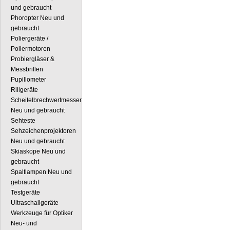
und gebraucht
Phoropter Neu und
gebraucht
Poliergeräte /
Poliermotoren
Probiergläser &
Messbrillen
Pupillometer
Rillgeräte
Scheitelbrechwertmesser
Neu und gebraucht
Sehteste
Sehzeichenprojektoren
Neu und gebraucht
Skiaskope Neu und
gebraucht
Spaltlampen Neu und
gebraucht
Testgeräte
Ultraschallgeräte
Werkzeuge für Optiker
Neu- und