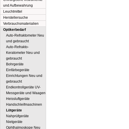
und Aufbewahrung
Leuchtmittel
Herstellersuche
Verbrauchsmaterialien
Optikerbedarf
Auto-Refraktometer Neu
und gebraucht
Auto-Refrakto-
Keratometer Neu und
gebraucht
Bohrgeräte
Einfärbegeräte
Einrichtungen Neu und
gebraucht
Endkontrollgeräte UV-
Messgeräte und Waagen
Heissluftgeräte
Handschleifmaschinen
Lötgeräte
Nahprüfgeräte
Nietgeräte
Ophthalmoskope Neu