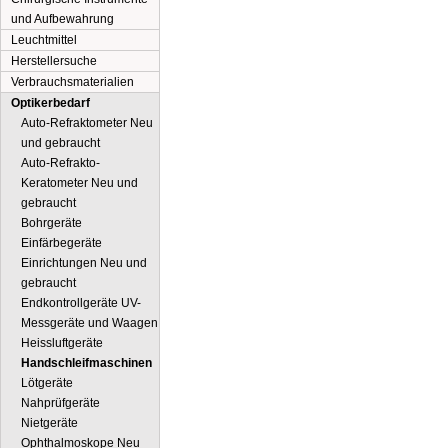
und Aufbewahrung
Leuchtmittel
Herstellersuche
Verbrauchsmaterialien
Optikerbedarf
Auto-Refraktometer Neu
und gebraucht
Auto-Refrakto-
Keratometer Neu und
gebraucht
Bohrgeräte
Einfärbegeräte
Einrichtungen Neu und
gebraucht
Endkontrollgeräte UV-
Messgeräte und Waagen
Heissluftgeräte
Handschleifmaschinen
Lötgeräte
Nahprüfgeräte
Nietgeräte
Ophthalmoskope Neu