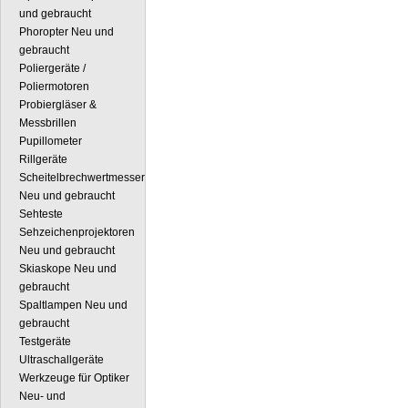
und gebraucht
Phoropter Neu und
gebraucht
Poliergeräte /
Poliermotoren
Probiergläser &
Messbrillen
Pupillometer
Rillgeräte
Scheitelbrechwertmesser
Neu und gebraucht
Sehteste
Sehzeichenprojektoren
Neu und gebraucht
Skiaskope Neu und
gebraucht
Spaltlampen Neu und
gebraucht
Testgeräte
Ultraschallgeräte
Werkzeuge für Optiker
Neu- und