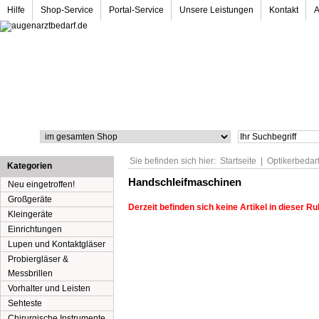
Hilfe
Shop-Service
Portal-Service
Unsere Leistungen
Kontakt
Suche
Sie befinden sich hier:
Startseite
|
Optikerbedar
Kategorien
Handschleifmaschinen
Neu eingetroffen!
Großgeräte
Derzeit befinden sich keine Artikel in dieser Ru
Kleingeräte
Einrichtungen
Lupen und Kontaktgläser
Probiergläser &
Messbrillen
Vorhalter und Leisten
Sehteste
Chirurgische Instrumente