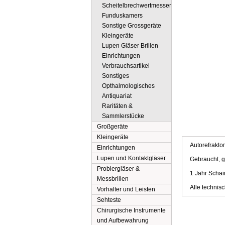
Scheitelbrechwertmesser
Funduskamers
Sonstige Grossgeräte
Kleingeräte
Lupen Gläser Brillen
Einrichtungen
Verbrauchsartikel
Sonstiges
Opthalmologisches
Antiquariat
Raritäten &
Sammlerstücke
Großgeräte
Beschreibung
Kleingeräte
Autorefrakt
Einrichtungen
Lupen und Kontaktgläser
Gebraucht, g
Probiergläser &
1 Jahr Schai
Messbrillen
Alle technis
Vorhalter und Leisten
Sehteste
Chirurgische Instrumente
und Aufbewahrung