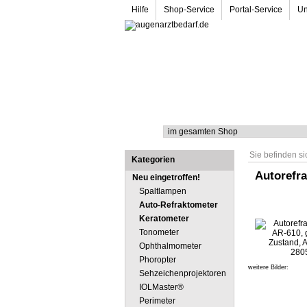
Hilfe
Shop-Service
Portal-Service
Un
Suche
Sie befinden si
Kategorien
Autorefra
Neu eingetroffen!
Spaltlampen
Auto-Refraktometer
Keratometer
Tonometer
Ophthalmometer
Phoropter
weitere Bilder:
Sehzeichenprojektoren
IOLMaster®
Perimeter