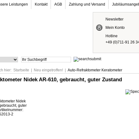
sere Leistungen
Kontakt
AGB
Zahlung und Versand
Jubiläumsange
Newsletter
Mein Konto
Hotline
+49 (0)711-91 26 3
ch hier:
Startseite
|
Neu eingetroffen!
|
Auto-Refraktometer Keratometer
ktometer Nidek AR-610, gebraucht, guter Zustand