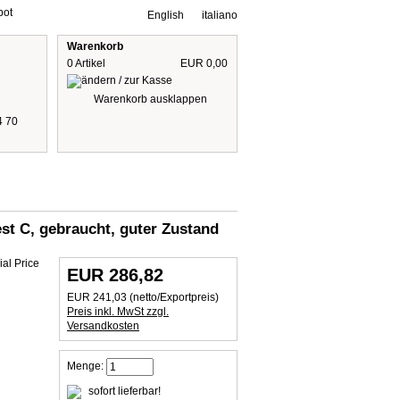
bot
English
italiano
Warenkorb
0 Artikel
EUR 0,00
Warenkorb ausklappen
4 70
Preise inkl. 19% MwSt
zzgl. Versandkosten
est C, gebraucht, guter Zustand
EUR 286,82
EUR 241,03 (netto/Exportpreis)
Preis inkl. MwSt zzgl.
Versandkosten
Menge:
sofort lieferbar!