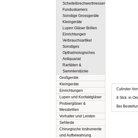
Scheitelbrechwertmesser
Funduskamers
Sonstige Grossgeräte
Kleingeräte
Lupen Gläser Brillen
Einrichtungen
Verbrauchsartikel
Sonstiges
Opthalmologisches
Antiquariat
Raritäten &
Sammlerstücke
Großgeräte
Beschreibung
Kleingeräte
Cylinder-Vor
Einrichtungen
Lupen und Kontaktgläser
8 Stck. in Or
Probiergläser &
Bei Bestellu
Messbrillen
Vorhalter und Leisten
Sehteste
Chirurgische Instrumente
und Aufbewahrung