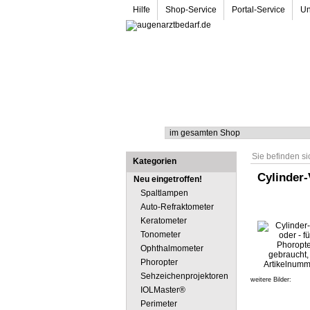
Hilfe
Shop-Service
Portal-Service
Un
Suche
Sie befinden si
Kategorien
Cylinder-
Neu eingetroffen!
Spaltlampen
Auto-Refraktometer
Keratometer
Tonometer
Ophthalmometer
Phoropter
Sehzeichenprojektoren
weitere Bilder:
IOLMaster®
Perimeter