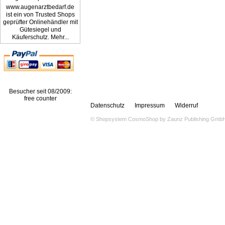
www.augenarztbedarf.de
ist ein von Trusted Shops
geprüfter Onlinehändler mit
Gütesiegel und
Käuferschutz. Mehr...
Besucher seit 08/2009:
free counter
Datenschutz
Impressum
Widerruf
© Shopsystem
CosmoShop
by
Zaunz Publishing Gmb