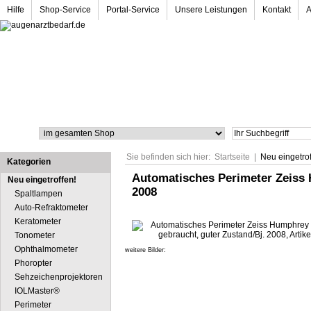
Hilfe
Shop-Service
Portal-Service
Unsere Leistungen
Kontakt
Suche
Sie befinden sich hier:
Startseite
|
Neu eingetrof
Kategorien
Automatisches Perimeter Zeiss 
Neu eingetroffen!
2008
Spaltlampen
Auto-Refraktometer
Keratometer
Tonometer
Ophthalmometer
weitere Bilder:
Phoropter
Sehzeichenprojektoren
IOLMaster®
Perimeter