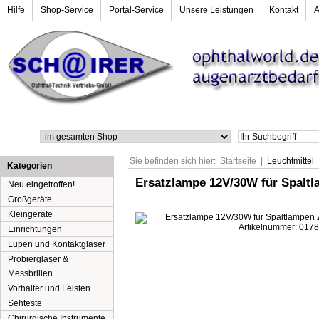
Hilfe
Shop-Service
Portal-Service
Unsere Leistungen
Kontakt
Suche
Sie befinden sich hier:
Startseite
|
Leuchtmittel
Kategorien
Ersatzlampe 12V/30W für Spaltl
Neu eingetroffen!
Großgeräte
Kleingeräte
Einrichtungen
Lupen und Kontaktgläser
Probiergläser &
Messbrillen
Vorhalter und Leisten
Sehteste
Chirurgische Instrumente