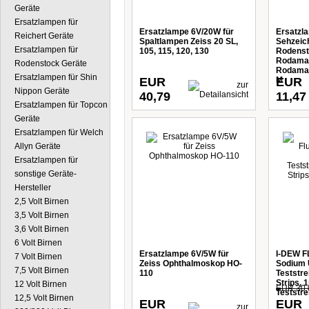
Geräte
Ersatzlampen für
Ersatzlampe 6V/20W für
Ersatzl
Reichert Geräte
Spaltlampen Zeiss 20 SL,
Sehzeic
Ersatzlampen für
105, 115, 120, 130
Rodensto
Rodamat
Rodenstock Geräte
Rodamat
Ersatzlampen für Shin
EUR
M
EUR
Nippon Geräte
40,79
11,47
Ersatzlampen für Topcon
Geräte
Ersatzlampen für Welch
Allyn Geräte
Ersatzlampen für
sonstige Geräte-
Hersteller
2,5 Volt Birnen
3,5 Volt Birnen
3,6 Volt Birnen
6 Volt Birnen
Ersatzlampe 6V/5W für
I-DEW F
7 Volt Birnen
Zeiss Ophthalmoskop HO-
Sodium U
7,5 Volt Birnen
110
Teststre
Strips, 
12 Volt Birnen
EUR 30,
Teststre
12,5 Volt Birnen
EUR
EUR