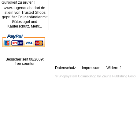
www.augenarztbedarf.de
ist ein von Trusted Shops
geprüfter Onlinehändler mit
Gütesiegel und
Käuferschutz. Mehr...
Besucher seit 08/2009:
free counter
Datenschutz
Impressum
Widerruf
© Shopsystem
CosmoShop
by
Zaunz Publishing Gmb