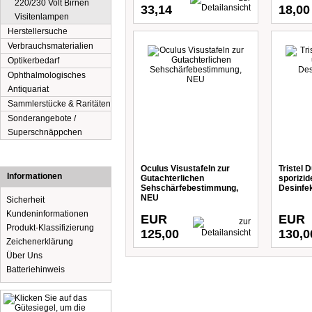
220/230 Volt Birnen
33,14
18,00
Visitenlampen
Herstellersuche
Verbrauchsmaterialien
Optikerbedarf
Ophthalmologisches
Antiquariat
Sammlerstücke & Raritäten
Sonderangebote /
Superschnäppchen
Oculus Visustafeln zur
Tristel 
Informationen
Gutachterlichen
sporizid
Sehschärfebestimmung,
Desinfek
NEU
Sicherheit
Kundeninformationen
EUR
EUR
Produkt-Klassifizierung
125,00
130,0
Zeichenerklärung
Über Uns
Batteriehinweis