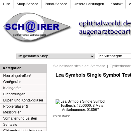
Hilfe
Shop-Service
Portal-Service
Unsere Leistungen
Kontakt
Suche
Sie befinden sich hier:
Startseite
|
Optikerbedar
Kategorien
Lea Symbols Single Symbol Test
Neu eingetroffen!
Großgeräte
Kleingeräte
Einrichtungen
Lupen und Kontaktgläser
Probiergläser &
Messbrillen
weitere Bilder:
Vorhalter und Leisten
Sehteste
Chirurgische Instrumente