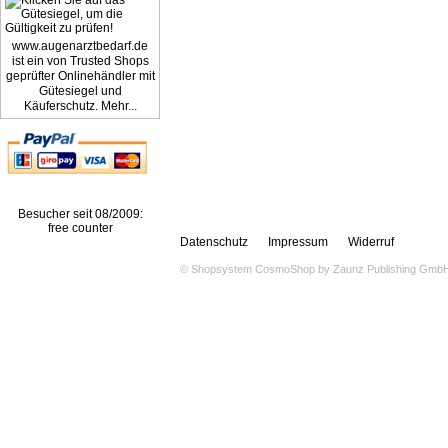
www.augenarztbedarf.de
ist ein von Trusted Shops
geprüfter Onlinehändler mit
Gütesiegel und
Käuferschutz. Mehr...
Besucher seit 08/2009:
free counter
Datenschutz
Impressum
Widerruf
© Shopsystem
CosmoShop
by
Zaunz Publishing Gmb