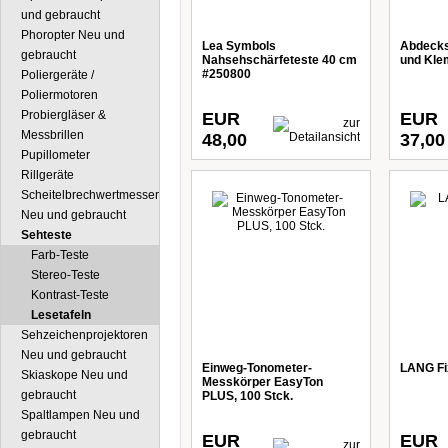
und gebraucht
Phoropter Neu und
Lea Symbols
Abdecksc
gebraucht
Nahsehschärfeteste 40 cm
und Kle
#250800
Poliergeräte /
Poliermotoren
Probiergläser &
EUR
EUR
Messbrillen
48,00
37,00
Pupillometer
Rillgeräte
Scheitelbrechwertmesser
Neu und gebraucht
Sehteste
Farb-Teste
Stereo-Teste
Kontrast-Teste
Lesetafeln
Sehzeichenprojektoren
Neu und gebraucht
Einweg-Tonometer-
LANG Fi
Skiaskope Neu und
Messkörper EasyTon
gebraucht
PLUS, 100 Stck.
Spaltlampen Neu und
gebraucht
EUR
EUR