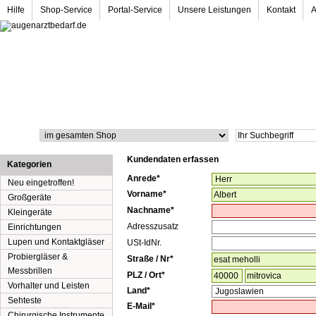
Hilfe
Shop-Service
Portal-Service
Unsere Leistungen
Kontakt
Suche
Kundendaten erfassen
Kategorien
Anrede*
Neu eingetroffen!
Vorname*
Großgeräte
Nachname*
Kleingeräte
Adresszusatz
Einrichtungen
Lupen und Kontaktgläser
USt-IdNr.
Probiergläser &
Straße
/
Nr*
Messbrillen
PLZ
/
Ort*
Vorhalter und Leisten
Land*
Sehteste
E-Mail*
Chirurgische Instrumente