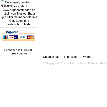
www.augenarztbedarf.de
ist ein von Trusted Shops
geprüfter Onlinehändler mit
Gütesiegel und
Käuferschutz. Mehr...
Besucher seit 08/2009:
free counter
Datenschutz
Impressum
Widerruf
© Shopsystem
CosmoShop
by
Zaunz Publishing Gmb